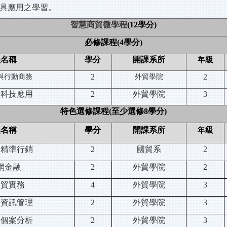
具應用之學習。
智慧商貿微學程
(12
學分)
必修課程
(4
學分)
程名稱
學分
開課系所
年級
2
2
與行動商務
外貿學院
慧科技應用
2
外貿學院
3
特色選修課程(至少選修8學分)
程名稱
學分
開課系所
年級
析精準行銷
2
國貿系
2
網金融
2
外貿學院
2
網貿實務
4
外貿學院
3
易資訊管理
2
外貿學院
3
營個案分析
2
外貿學院
3