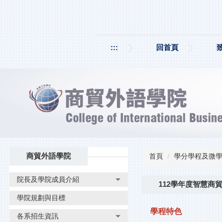
跳
到
主
要
:::
回首頁
內
容
區
商貿外語學院
首頁
學分學程及微
院長及學院成員介紹
112學年度智慧商
學院規劃與目標
學程特色
各系招生資訊