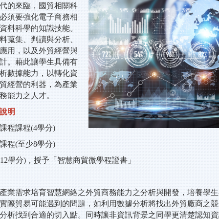
代的來臨，國貿相關科
必須要強化電子商務相
資料科學的知識技能。
料蒐集、判讀與分析、
應用，以及外貿經營與
計。藉此讓學生具備有
析數據能力，以轉化資
貿經營的利器，為產業
務能力之人才。
說明
課程課程(4學分)
課程(至少8學分)
12學分)
，授予「智慧商貿微學程證書
」
產業需求培育智慧網絡之外貿商務能力之分析與開發，培養學生
實際貿易可能遇到的問題，如利用數據分析將找出外貿廠商之競
分析找到合適的切入點。同時讓非資訊背景之同學更清楚認知資