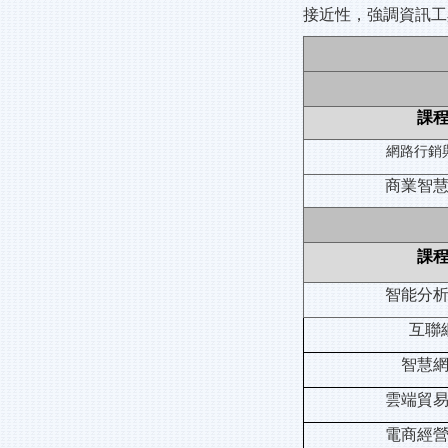
接近性，強調資訊工
課
網路行銷
商業智
課
智能分
互聯
智慧
雲端貿
電商經